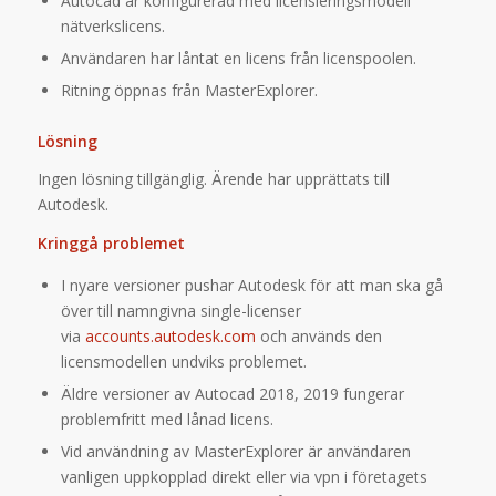
Autocad är konfigurerad med licensieringsmodell
nätverkslicens.
Användaren har låntat en licens från licenspoolen.
Ritning öppnas från MasterExplorer.
Lösning
Ingen lösning tillgänglig. Ärende har upprättats till
Autodesk.
Kringgå problemet
I nyare versioner pushar Autodesk för att man ska gå
över till namngivna single-licenser
via
accounts.autodesk.com
och används den
licensmodellen undviks problemet.
Äldre versioner av Autocad 2018, 2019 fungerar
problemfritt med lånad licens.
Vid användning av MasterExplorer är användaren
vanligen uppkopplad direkt eller via vpn i företagets