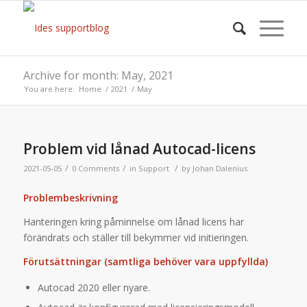
Archive for month: May, 2021
You are here:
Home
/
2021
/
May
Problem vid lånad Autocad-licens
/
/
/
2021-05-05
0 Comments
in
Support
by
Johan Dalenius
Problembeskrivning
Hanteringen kring påminnelse om lånad licens har
förändrats och ställer till bekymmer vid initieringen.
Förutsättningar (samtliga behöver vara uppfyllda)
Autocad 2020 eller nyare.