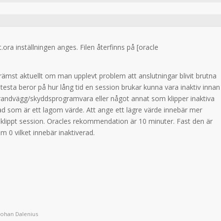
.ora inställningen anges. Filen återfinns på [oracle
 främst aktuellt om man upplevt problem att anslutningar blivit brutna
 testa beror på hur lång tid en session brukar kunna vara inaktiv innan
brandvägg/skyddsprogramvara eller något annat som klipper inaktiva
ad som är ett lagom värde. Att ange ett lägre värde innebär mer
r klippt session. Oracles rekommendation är 10 minuter. Fast den är
om 0 vilket innebär inaktiverad.
Johan Dalenius