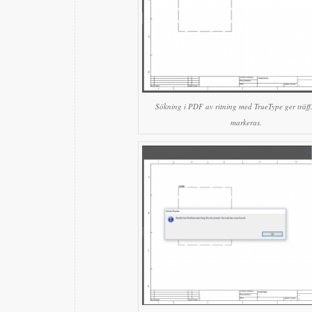
Sökning i PDF av ritning med TrueType ger träff.
markeras.