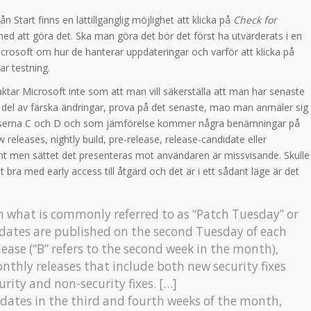
 Start finns en lättillgänglig möjlighet att klicka på
Check for
ed att göra det. Ska man göra det bör det först ha utvärderats i en
icrosoft om hur de hanterar uppdateringar och varför att klicka på
ar testning.
raktar Microsoft inte som att man vill säkerställa att man har senaste
a del av färska ändringar, prova på det senaste, mao man anmäler sig
releaserna C och D och som jämförelse kommer några benämningar på
 releases, nightly build, pre-release, release-candidate eller
nt men sättet det presenteras mot användaren är missvisande. Skulle
 bra med early access till åtgärd och det är i ett sådant läge är det
th what is commonly referred to as “Patch Tuesday” or
ates are published on the second Tuesday of each
ease (“B”
refers to the second week in the month),
nthly releases that include both new security fixes
urity and non-security fixes. […]
pdates in the third and fourth weeks of the month,