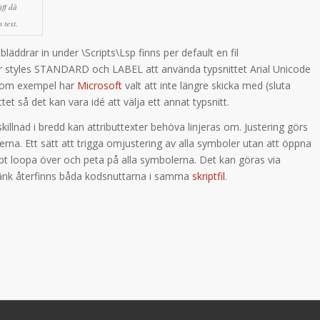
äff då
 text.
 bläddrar in under \Scripts\Lsp finns per default en fil
r styles STANDARD och LABEL att använda typsnittet Arial Unicode
 som exempel har
Microsoft
valt att inte längre skicka med (sluta
tet så det kan vara idé att välja ett annat typsnitt.
lnad i bredd kan attributtexter behöva linjeras om. Justering görs
na. Ett sätt att trigga omjustering av alla symboler utan att öppna
t loopa över och peta på alla symbolerna. Det kan göras via
 länk återfinns båda kodsnuttarna i samma
skriptfil
.