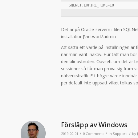
SQLNET.EXPIRE_TIME=10
Det är på Oracle-servern i filen SQLNet
installation]\network\admin
Att sätta ett värde på inställningen är
när man varit inaktiv. Hur tätt man bör
den blir avbruten. Oavsett om det är 
sessioner så får man prova sig fram v
nätverkstrafik. Ett högre värde innebä
per default inte uppsatt vilket tolkas s
Försläpp av Windows
/
/
/
2019-02-01
0 Comments
in
Support
by