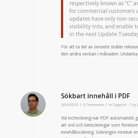
respectively known as “C” an
for commercial customers 
updates have only non-securi
visibility into, and enable t
in the next Update Tuesday
För att ta del av senaste stable rele
den andra veckan i månaden. Undantage
Sökbart innehåll i PDF
/
/
/
2019-02-01
0 Comments
in
Support
by
Vid incheckning när PDF automatiskt g
att ord och beteckningar som förekommer
innehållssökning. Sökningen innebär en