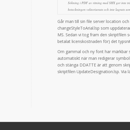
Sökning i PDF av ritning med SHX ger
inte
tr
beteckningen vektoriserats och inte lagrats som
Går man till sin file server location och
changeStyleToArial.lsp som uppdatera
MS. Sedan vi tog fram den skriptfilen
betalat licenskostnaden för) det typsnit
Om gammal och ny font har märkbar skil
automatiskt när man redigerar symboler
och stänga DDATTE är att genom skrip
skriptfilen UpdateDesignation.lsp. Via