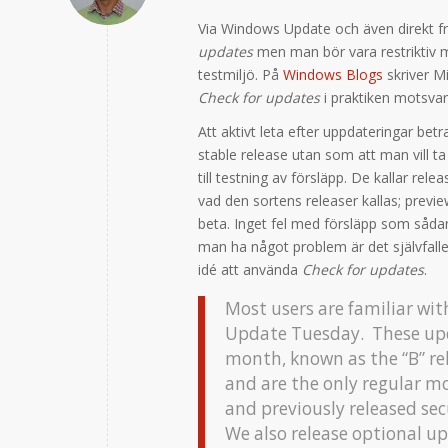
Via Windows Update och även direkt från
updates
men man bör vara restriktiv m
testmiljö. På
Windows Blogs
skriver M
Check for updates
i praktiken motsvar
Att aktivt leta efter uppdateringar bet
stable release utan som att man vill t
till testning av försläpp. De kallar 
vad den sortens releaser kallas; preview
beta. Inget fel med försläpp som såda
man ha något problem är det självfallet
idé att använda
Check for updates
.
Most users are familiar wi
Update Tuesday. These upd
month, known as the “B” rel
and are the only regular mo
and previously released sec
We also release optional u