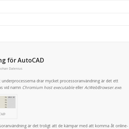
ng för AutoCAD
Johan Dalenius
 underprocesserna drar mycket processoranvändning är det ett
tas vid namn
Chromium host executable
eller
AcWebBrowser.exe
.
oCAD
oranvändning är det troligt att de kämpar med att komma åt online-